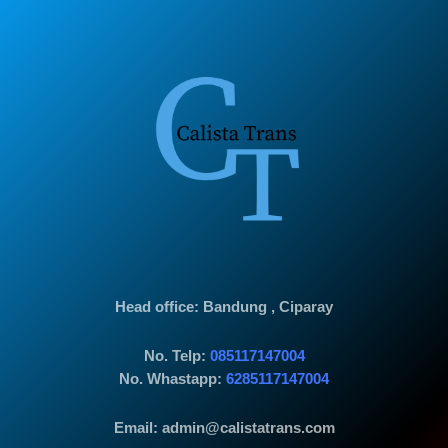
Head office
: Bandung , Ciparay
No. Telp:
085117147004
No. Whastapp:
6285117147004
Email: admin@calistatrans.com