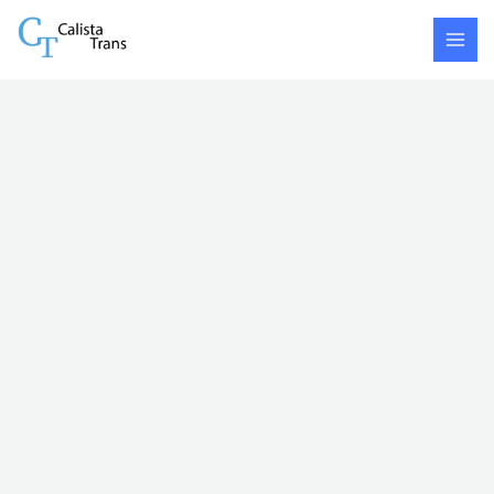
Skip
Buleleng
to
-
content
Magetan
quantity