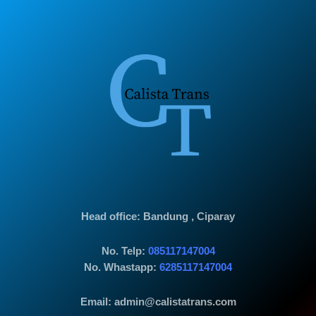
Head office
: Bandung , Ciparay
No. Telp:
085117147004
No. Whastapp:
6285117147004
Email: admin@calistatrans.com