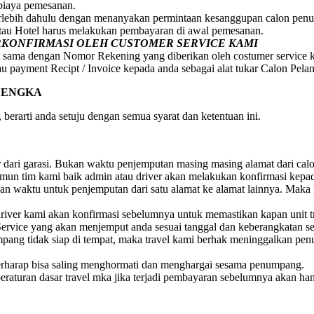
 biaya pemesanan.
erlebih dahulu dengan menanyakan permintaan kesanggupan calon penum
atau Hotel harus melakukan pembayaran di awal pemesanan.
ERKONFIRMASI OLEH CUSTOMER SERVICE KAMI
 sama dengan Nomor Rekening yang diberikan oleh costumer service 
au payment Recipt / Invoice kepada anda sebagai alat tukar Calon Pela
LENGKA
berarti anda setuju dengan semua syarat dan ketentuan ini.
ar dari garasi. Bukan waktu penjemputan masing masing alamat dari ca
 Namun tim kami baik admin atau driver akan melakukan konfirmasi ke
 waktu untuk penjemputan dari satu alamat ke alamat lainnya. Maka 
iver kami akan konfirmasi sebelumnya untuk memastikan kapan unit t
ervice yang akan menjemput anda sesuai tanggal dan keberangkatan s
numpang tidak siap di tempat, maka travel kami berhak meninggalkan 
rharap bisa saling menghormati dan menghargai sesama penumpang.
raturan dasar travel mka jika terjadi pembayaran sebelumnya akan ha