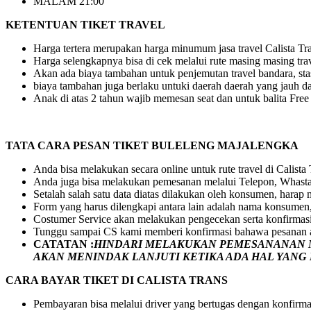
MALAM 21:00
KETENTUAN TIKET TRAVEL
Harga tertera merupakan harga minumum jasa travel Calista Tran
Harga selengkapnya bisa di cek melalui rute masing masing tra
Akan ada biaya tambahan untuk penjemutan travel bandara, stasi
biaya tambahan juga berlaku untuki daerah daerah yang jauh dar
Anak di atas 2 tahun wajib memesan seat dan untuk balita Fre
TATA CARA PESAN TIKET BULELENG MAJALENGKA
Anda bisa melakukan secara online untuk rute travel di Calista
Anda juga bisa melakukan pemesanan melalui Telepon, Whasta
Setalah salah satu data diatas dilakukan oleh konsumen, hara
Form yang harus dilengkapi antara lain adalah nama konsumen,
Costumer Service akan melakukan pengecekan serta konfirmas
Tunggu sampai CS kami memberi konfirmasi bahawa pesanan a
CATATAN :
HINDARI MELAKUKAN PEMESANANAN M
AKAN MENINDAK LANJUTI KETIKA ADA HAL YAN
CARA BAYAR TIKET DI
CALISTA TRANS
Pembayaran bisa melalui driver yang bertugas dengan konfirma