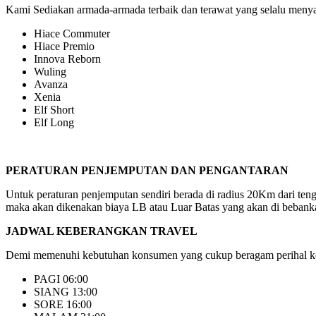
Kami Sediakan armada-armada terbaik dan terawat yang selalu menyaj
Hiace Commuter
Hiace Premio
Innova Reborn
Wuling
Avanza
Xenia
Elf Short
Elf Long
PERATURAN PENJEMPUTAN DAN PENGANTARAN
Untuk peraturan penjemputan sendiri berada di radius 20Km dari ten
maka akan dikenakan biaya LB atau Luar Batas yang akan di bebanka
JADWAL KEBERANGKAN TRAVEL
Demi memenuhi kebutuhan konsumen yang cukup beragam perihal keb
PAGI 06:00
SIANG 13:00
SORE 16:00