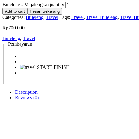
Buleleng - Majalengka quantity
Add to cart
Pesan Sekarang
Categories:
Buleleng
,
Travel
Tags:
Travel
,
Travel Buleleng
,
Travel B
Rp
700.000
Buleleng
,
Travel
Pembayaran
Description
Reviews (0)