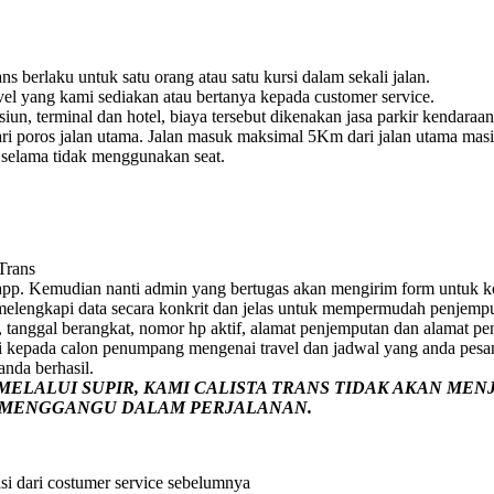
s berlaku untuk satu orang atau satu kursi dalam sekali jalan.
vel yang kami sediakan atau bertanya kepada customer service.
un, terminal dan hotel, biaya tersebut dikenakan jasa parkir kendaraan
i poros jalan utama. Jalan masuk maksimal 5Km dari jalan utama masih 
e selama tidak menggunakan seat.
 Trans
pp. Kemudian nanti admin yang bertugas akan mengirim form untuk ko
p melengkapi data secara konkrit dan jelas untuk mempermudah penjemp
 tanggal berangkat, nomor hp aktif, alamat penjemputan dan alamat pe
i kepada calon penumpang mengenai travel dan jadwal yang anda pesa
nda berhasil.
ELALUI SUPIR, KAMI
CALISTA TRANS
TIDAK AKAN MEN
G MENGGANGU DALAM PERJALANAN
.
si dari costumer service sebelumnya