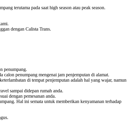
pang terutama pada saat high season atau peak season.
kami.
nggan dengan Calista Trans.
lon penumpang.
pada calon penumpang mengenai jam penjemputan di alamat.
keterlambatan di tempat penjemputan adalah hal yang wajar, namun
ravel sampai didepan rumah anda.
esuai dengan pemesanan anda.
penumpang. Hal ini semata untuk memberikan kenyamanan terhadap
ngus.