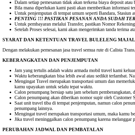
Dalam setiap pemesanan tidak akan terkena biaya deposit atau
Bila mana diperlukan kami pasti akan memberikan informasi t
Untuk penjemputan di tempat umum seperti Bandara, Stasiun 
PENTING !!! PASTIKAN PESANAN ANDA SUDAH T
Untuk pembayaran melalui Transfer, pastikan Nomor Rekening
Setelah Proses selesai, kami akan mengerimkan tanda terima at
SYARAT DAN KETENTUAN TRAVEL BULELENG MAJA
Dengan melakukan pemesanan jasa travel semua rute di Calista Trans, 
KEBERANGKATAN DAN PENJEMPUTAN
Jam yang tertulis adalah waktu armada mobil travel kami kelu
Waktu keberangkatan bisa lebih awal atau sedikit terlambat.
Mengingat Travel merupakan transportasi umum dan memerlukan
kamu upayakan untuk selalu tepat waktu.
Calon penumpang bersiap satu jam sebelum pemberangkatan, dr
Calon penumpang akan diberikan nomor supir oleh Customer S
Saat unit travel tiba di tempat penjemputan, namun calon pe
penumpang lainnya.
Mengingat travel merupakan transportasi umum, maka kamu be
Jika travel meninggalkan calon penumpang karena melanggar pe
PERUBAHAN JADWAL DAN PEMBATALAN