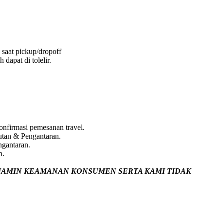
 saat pickup/dropoff
dapat di tolelir.
nfirmasi pemesanan travel.
utan & Pengantaran.
ngantaran.
n.
JAMIN
KEAMANAN KONSUMEN SERTA KAMI TIDAK