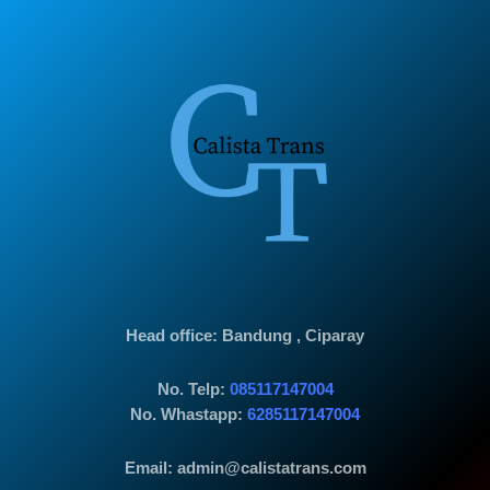
Head office
: Bandung , Ciparay
No. Telp:
085117147004
No. Whastapp:
6285117147004
Email: admin@calistatrans.com