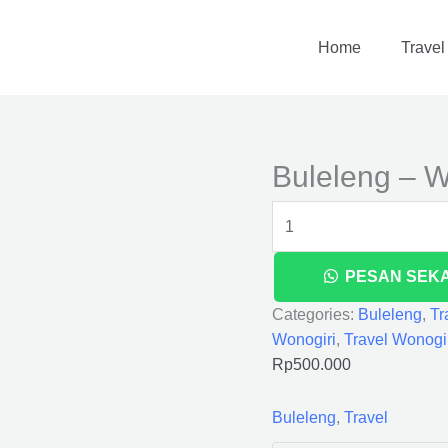
Buleleng
-
Home
Travel
Wonogiri
quantity
Buleleng – W
PESAN SEK
Categories:
Buleleng
,
Tr
Wonogiri
,
Travel Wonogi
Rp
500.000
Buleleng
,
Travel