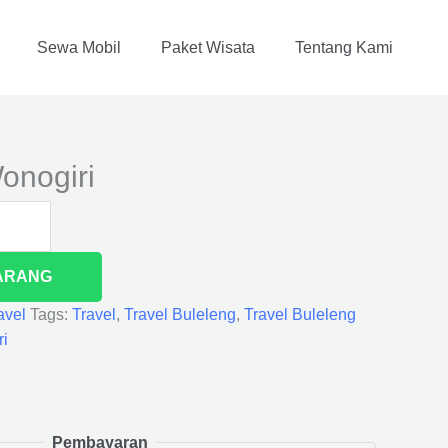
Sewa Mobil
Paket Wisata
Tentang Kami
onogiri
ARANG
avel
Tags:
Travel
,
Travel Buleleng
,
Travel Buleleng
ri
Pembayaran