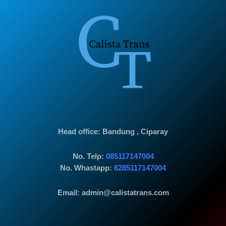
Head office
: Bandung , Ciparay
No. Telp:
085117147004
No. Whastapp:
6285117147004
Email: admin@calistatrans.com