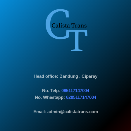
Head office
: Bandung , Ciparay
No. Telp:
085117147004
No. Whastapp:
6285117147004
Email: admin@calistatrans.com