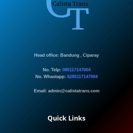
Head office
: Bandung , Ciparay
No. Telp:
085117147004
No. Whastapp:
6285117147004
Email: admin@calistatrans.com
Quick Links