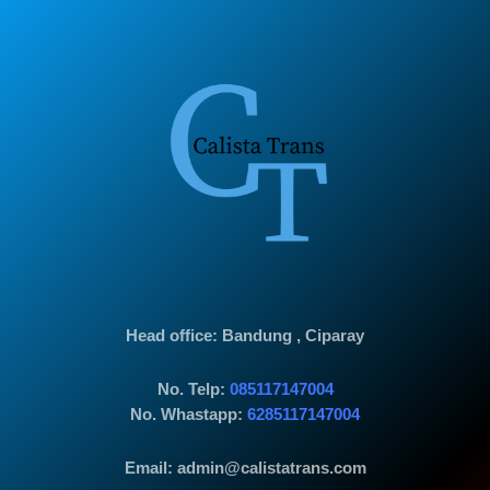
Head office
: Bandung , Ciparay
No. Telp:
085117147004
No. Whastapp:
6285117147004
Email: admin@calistatrans.com