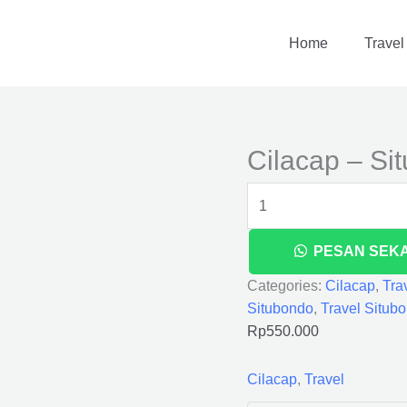
Cilacap
-
Home
Travel
Situbondo
quantity
Cilacap – Si
PESAN SEK
Categories:
Cilacap
,
Tra
Situbondo
,
Travel Situb
Rp
550.000
Cilacap
,
Travel