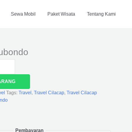
Sewa Mobil
Paket Wisata
Tentang Kami
tubondo
ARANG
vel
Tags:
Travel
,
Travel Cilacap
,
Travel Cilacap
ondo
Pembayaran