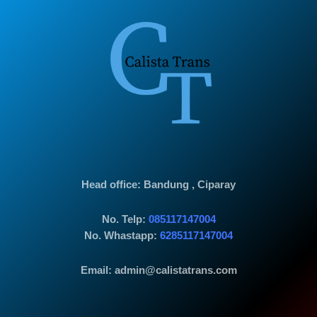
Head office
: Bandung , Ciparay
No. Telp:
085117147004
No. Whastapp:
6285117147004
Email: admin@calistatrans.com