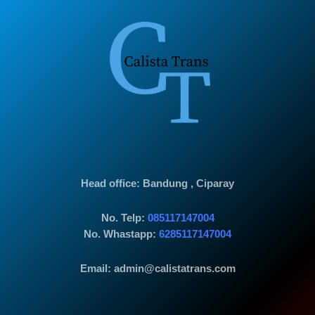
Head office
: Bandung , Ciparay
No. Telp:
085117147004
No. Whastapp:
6285117147004
Email: admin@calistatrans.com