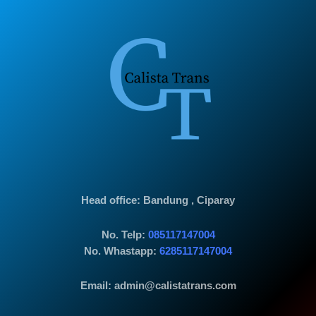
Head office
: Bandung , Ciparay
No. Telp:
085117147004
No. Whastapp:
6285117147004
Email: admin@calistatrans.com