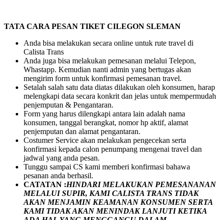
TATA CARA PESAN TIKET CILEGON SLEMAN
Anda bisa melakukan secara online untuk rute travel di
Calista Trans
Anda juga bisa melakukan pemesanan melalui Telepon,
Whastapp. Kemudian nanti admin yang bertugas akan
mengirim form untuk konfirmasi pemesanan travel.
Setalah salah satu data diatas dilakukan oleh konsumen, harap
melengkapi data secara konkrit dan jelas untuk mempermudah
penjemputan & Pengantaran.
Form yang harus dilengkapi antara lain adalah nama
konsumen, tanggal berangkat, nomor hp aktif, alamat
penjemputan dan alamat pengantaran.
Costumer Service akan melakukan pengecekan serta
konfirmasi kepada calon penumpang mengenai travel dan
jadwal yang anda pesan.
Tunggu sampai CS kami memberi konfirmasi bahawa
pesanan anda berhasil.
CATATAN :
HINDARI MELAKUKAN PEMESANANAN
MELALUI SUPIR, KAMI
CALISTA TRANS
TIDAK
AKAN MENJAMIN
KEAMANAN KONSUMEN SERTA
KAMI TIDAK AKAN MENINDAK LANJUTI KETIKA
ADA HAL YANG MENGGANGU DALAM