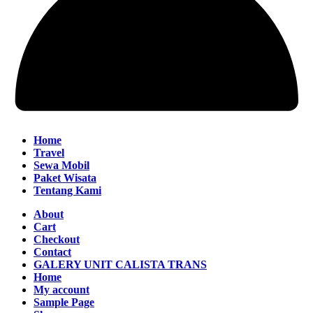
Home
Travel
Sewa Mobil
Paket Wisata
Tentang Kami
About
Cart
Checkout
Contact
GALERY UNIT CALISTA TRANS
Home
My account
Sample Page