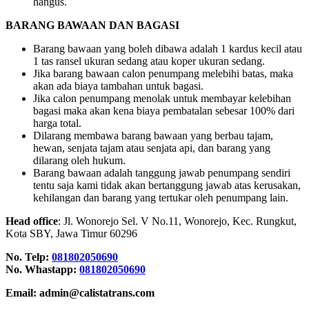
hangus.
BARANG BAWAAN DAN BAGASI
Barang bawaan yang boleh dibawa adalah 1 kardus kecil atau
1 tas ransel ukuran sedang atau koper ukuran sedang.
Jika barang bawaan calon penumpang melebihi batas, maka
akan ada biaya tambahan untuk bagasi.
Jika calon penumpang menolak untuk membayar kelebihan
bagasi maka akan kena biaya pembatalan sebesar 100% dari
harga total.
Dilarang membawa barang bawaan yang berbau tajam,
hewan, senjata tajam atau senjata api, dan barang yang
dilarang oleh hukum.
Barang bawaan adalah tanggung jawab penumpang sendiri
tentu saja kami tidak akan bertanggung jawab atas kerusakan,
kehilangan dan barang yang tertukar oleh penumpang lain.
Head office
: Jl. Wonorejo Sel. V No.11, Wonorejo, Kec. Rungkut,
Kota SBY, Jawa Timur 60296
No. Telp:
081802050690
No. Whastapp:
081802050690
Email: admin@calistatrans.com