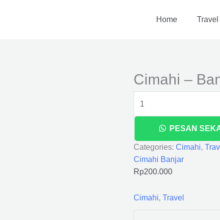
Cimahi
-
Home
Travel
Banjar
quantity
Cimahi – Ban
PESAN SEK
Categories:
Cimahi
,
Trav
Cimahi Banjar
Rp
200.000
Cimahi
,
Travel