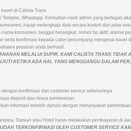
travel di Calista Trans
 Telepon, Whastapp. Kemudian nanti admin yang bertugas akan
eh konsumen, harap melengkapi data secara konkrit dan jelas
ah nama konsumen, tanggal berangkat, nomor hp aktif, alamat 
 serta konfirmasi kepada calon penumpang mengenai travel d
bahawa pesanan anda berhasil.
NANAN MELALUI SUPIR, KAMI
CALISTA TRANS
TIDAK 
ANJUTI KETIKA ADA HAL YANG MENGGANGU DALAM PE
s dengan konfirmasi dari costumer service sebelumnya
iaya deposit atau biaya pemesanan.
rikan informasi terlebih dahulu dengan menanyakan perminta
andara, Stasiun atau Hotel harus melakukan pembayaran di a
 SUDAH TERKONFIRMASI OLEH CUSTOMER SERVICE KAM