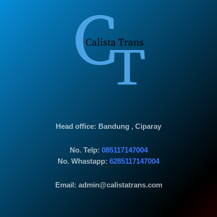
Head office
: Bandung , Ciparay
No. Telp:
085117147004
No. Whastapp:
6285117147004
Email: admin@calistatrans.com