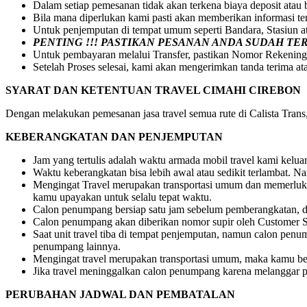
Dalam setiap pemesanan tidak akan terkena biaya deposit atau
Bila mana diperlukan kami pasti akan memberikan informasi t
Untuk penjemputan di tempat umum seperti Bandara, Stasiun 
PENTING !!! PASTIKAN PESANAN ANDA SUDAH T
Untuk pembayaran melalui Transfer, pastikan Nomor Rekening
Setelah Proses selesai, kami akan mengerimkan tanda terima at
SYARAT DAN KETENTUAN TRAVEL CIMAHI CIREBON
Dengan melakukan pemesanan jasa travel semua rute di Calista Trans, 
KEBERANGKATAN DAN PENJEMPUTAN
Jam yang tertulis adalah waktu armada mobil travel kami kelu
Waktu keberangkatan bisa lebih awal atau sedikit terlambat.
Mengingat Travel merupakan transportasi umum dan memerlukan
kamu upayakan untuk selalu tepat waktu.
Calon penumpang bersiap satu jam sebelum pemberangkatan, dr
Calon penumpang akan diberikan nomor supir oleh Customer S
Saat unit travel tiba di tempat penjemputan, namun calon pe
penumpang lainnya.
Mengingat travel merupakan transportasi umum, maka kamu be
Jika travel meninggalkan calon penumpang karena melanggar pe
PERUBAHAN JADWAL DAN PEMBATALAN