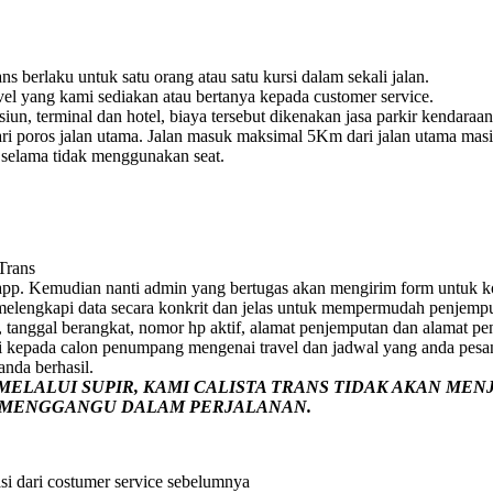
s berlaku untuk satu orang atau satu kursi dalam sekali jalan.
vel yang kami sediakan atau bertanya kepada customer service.
un, terminal dan hotel, biaya tersebut dikenakan jasa parkir kendaraan
i poros jalan utama. Jalan masuk maksimal 5Km dari jalan utama masih 
e selama tidak menggunakan seat.
 Trans
pp. Kemudian nanti admin yang bertugas akan mengirim form untuk ko
p melengkapi data secara konkrit dan jelas untuk mempermudah penjemp
 tanggal berangkat, nomor hp aktif, alamat penjemputan dan alamat pe
i kepada calon penumpang mengenai travel dan jadwal yang anda pesa
nda berhasil.
ELALUI SUPIR, KAMI
CALISTA TRANS
TIDAK AKAN MEN
G MENGGANGU DALAM PERJALANAN
.
si dari costumer service sebelumnya