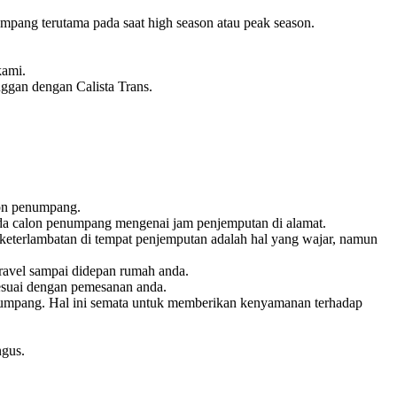
pang terutama pada saat high season atau peak season.
kami.
nggan dengan Calista Trans.
lon penumpang.
pada calon penumpang mengenai jam penjemputan di alamat.
keterlambatan di tempat penjemputan adalah hal yang wajar, namun
ravel sampai didepan rumah anda.
esuai dengan pemesanan anda.
penumpang. Hal ini semata untuk memberikan kenyamanan terhadap
ngus.