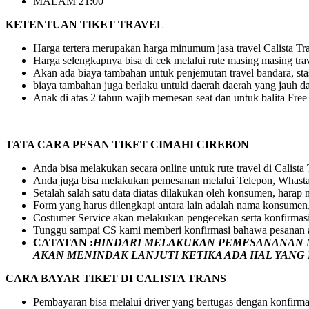
MALAM 21:00
KETENTUAN TIKET TRAVEL
Harga tertera merupakan harga minumum jasa travel Calista Tran
Harga selengkapnya bisa di cek melalui rute masing masing tra
Akan ada biaya tambahan untuk penjemutan travel bandara, stasi
biaya tambahan juga berlaku untuki daerah daerah yang jauh dar
Anak di atas 2 tahun wajib memesan seat dan untuk balita Fre
TATA CARA PESAN TIKET CIMAHI CIREBON
Anda bisa melakukan secara online untuk rute travel di Calista
Anda juga bisa melakukan pemesanan melalui Telepon, Whasta
Setalah salah satu data diatas dilakukan oleh konsumen, hara
Form yang harus dilengkapi antara lain adalah nama konsumen,
Costumer Service akan melakukan pengecekan serta konfirmas
Tunggu sampai CS kami memberi konfirmasi bahawa pesanan a
CATATAN :
HINDARI MELAKUKAN PEMESANANAN M
AKAN MENINDAK LANJUTI KETIKA ADA HAL YAN
CARA BAYAR TIKET DI
CALISTA TRANS
Pembayaran bisa melalui driver yang bertugas dengan konfirma