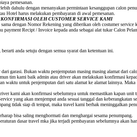
 biaya pemesanan.
erlebih dahulu dengan menanyakan permintaan kesanggupan calon penum
atau Hotel harus melakukan pembayaran di awal pemesanan.
ERKONFIRMASI OLEH CUSTOMER SERVICE KAMI
 sama dengan Nomor Rekening yang diberikan oleh costumer service 
au payment Recipt / Invoice kepada anda sebagai alat tukar Calon Pela
berarti anda setuju dengan semua syarat dan ketentuan ini.
ar dari garasi. Bukan waktu penjemputan masing masing alamat dari ca
 Namun tim kami baik admin atau driver akan melakukan konfirmasi ke
 waktu untuk penjemputan dari satu alamat ke alamat lainnya. Maka 
iver kami akan konfirmasi sebelumnya untuk memastikan kapan unit t
ervice yang akan menjemput anda sesuai tanggal dan keberangkatan s
numpang tidak siap di tempat, maka travel kami berhak meninggalkan 
rharap bisa saling menghormati dan menghargai sesama penumpang.
raturan dasar travel mka jika terjadi pembayaran sebelumnya akan ha