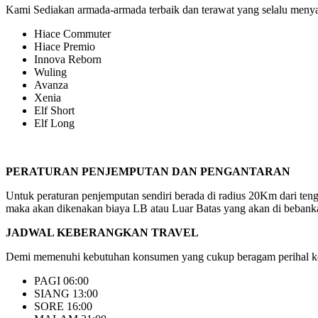
Kami Sediakan armada-armada terbaik dan terawat yang selalu menyaj
Hiace Commuter
Hiace Premio
Innova Reborn
Wuling
Avanza
Xenia
Elf Short
Elf Long
PERATURAN PENJEMPUTAN DAN PENGANTARAN
Untuk peraturan penjemputan sendiri berada di radius 20Km dari ten
maka akan dikenakan biaya LB atau Luar Batas yang akan di bebanka
JADWAL KEBERANGKAN TRAVEL
Demi memenuhi kebutuhan konsumen yang cukup beragam perihal keb
PAGI 06:00
SIANG 13:00
SORE 16:00