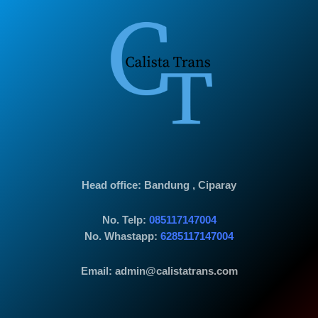
Head office
: Bandung , Ciparay
No. Telp:
085117147004
No. Whastapp:
6285117147004
Email: admin@calistatrans.com