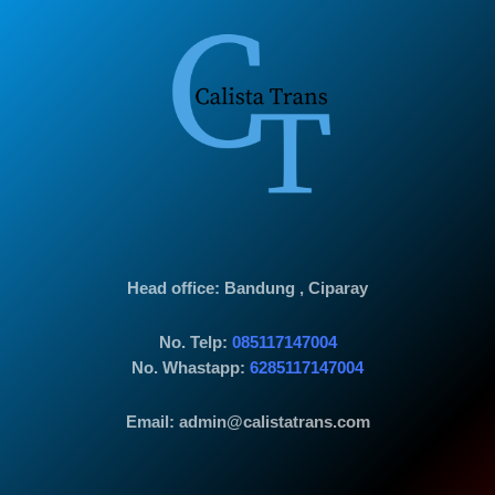
Head office
: Bandung , Ciparay
No. Telp:
085117147004
No. Whastapp:
6285117147004
Email: admin@calistatrans.com