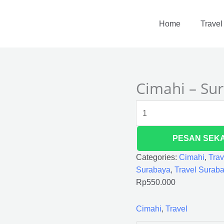
Cimahi
-
Home
Travel
Surabaya
quantity
Cimahi – Su
PESAN SEK
Categories:
Cimahi
,
Trav
Surabaya
,
Travel Surab
Rp
550.000
Cimahi
,
Travel