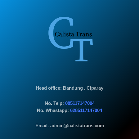
Head office
: Bandung , Ciparay
No. Telp:
085117147004
No. Whastapp:
6285117147004
Email: admin@calistatrans.com