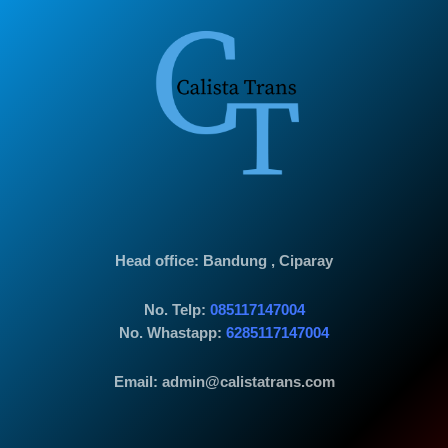
Head office
: Bandung , Ciparay
No. Telp:
085117147004
No. Whastapp:
6285117147004
Email: admin@calistatrans.com