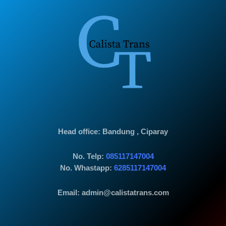
Head office
: Bandung , Ciparay
No. Telp:
085117147004
No. Whastapp:
6285117147004
Email: admin@calistatrans.com