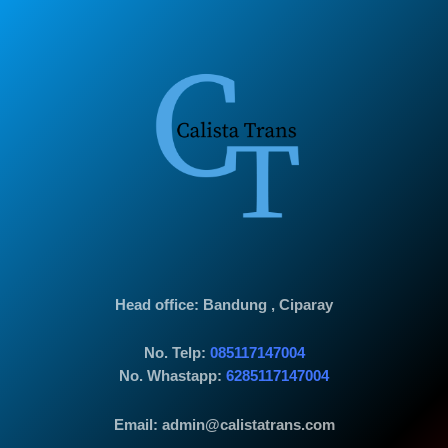
Head office
: Bandung , Ciparay
No. Telp:
085117147004
No. Whastapp:
6285117147004
Email: admin@calistatrans.com