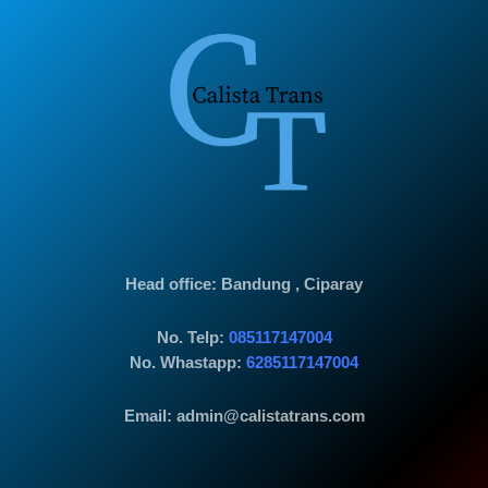
Head office
: Bandung , Ciparay
No. Telp:
085117147004
No. Whastapp:
6285117147004
Email: admin@calistatrans.com