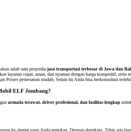
pakan salah satu penyedia
jasa transportasi terbesar di Jawa dan Bal
an layanan cepat, aman, dan nyaman dengan harga kompetitif, serta
dengan Proses pemesanan mudah, Selain itu Anda bisa berkonsultasi terl
 Mobil ELF Jombang?
ngan
armada terawat, driver profesional, dan fasilitas lengkap
untuk
ung ke alamat yang Anda tentukan. Dengan demikian, Tidak ada biaya 