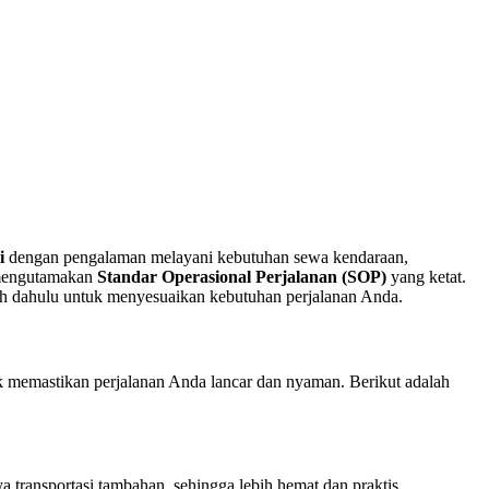
i
dengan pengalaman melayani kebutuhan sewa kendaraan,
 mengutamakan
Standar Operasional Perjalanan (SOP)
yang ketat.
ebih dahulu untuk menyesuaikan kebutuhan perjalanan Anda.
 memastikan perjalanan Anda lancar dan nyaman. Berikut adalah
transportasi tambahan, sehingga lebih hemat dan praktis.