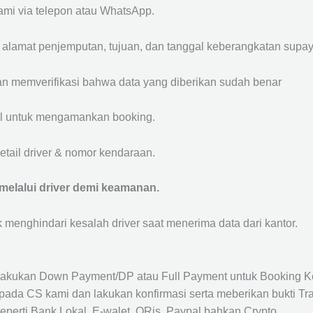
mi via telepon atau WhatsApp.
, alamat penjemputan, tujuan, dan tanggal keberangkatan sup
n memverifikasi bahwa data yang diberikan sudah benar
l untuk mengamankan booking.
tail driver & nomor kendaraan.
elalui driver demi keamanan.
uk menghindari kesalah driver saat menerima data dari kantor.
akukan Down Payment/DP atau Full Payment untuk Booking K
ada CS kami dan lakukan konfirmasi serta meberikan bukti Tra
perti Bank Lokal, E-walet, QRis, Paypal bahkan Crypto.