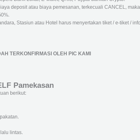
biaya deposit atau biaya pemesanan, terkecuali CANCEL, mak
50%.
ara, Stasiun atau Hotel harus menyertakan tiket / e-tiket / inf
AH TERKONFIRMASI OLEH PIC KAMI
 ELF Pamekasan
an berikut:
epakatan.
alu lintas.