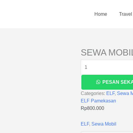
SEWA
MOBIL
Home
Travel
ELF
PAMEKASAN
quantity
SEWA MOBI
PESAN SEK
Categories:
ELF
,
Sewa M
ELF Pamekasan
Rp
800.000
ELF
,
Sewa Mobil