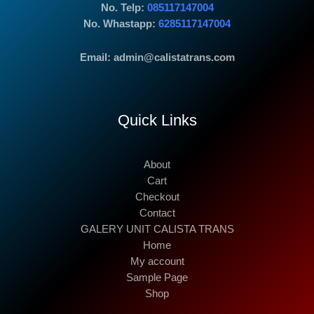
No. Telp:
085117147004
No. Whastapp:
6285117147004
Email: admin@calistatrans.com
Quick Links
About
Cart
Checkout
Contact
GALERY UNIT CALISTA TRANS
Home
My account
Sample Page
Shop