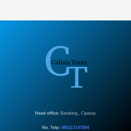
Head office
: Bandung , Ciparay
No. Telp:
085117147004