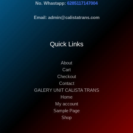
No. Whastapp:
6285117147004
Email: admin@calistatrans.com
Quick Links
About
Cart
Checkout
Contact
GALERY UNIT CALISTA TRANS
Home
My account
Sample Page
Shop