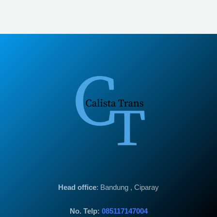
Head office
: Bandung , Ciparay
No. Telp:
085117147004