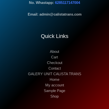
No. Whastapp:
6285117147004
Email: admin@calistatrans.com
Quick Links
About
Cart
Checkout
Contact
GALERY UNIT CALISTA TRANS
Home
My account
Sample Page
Shop