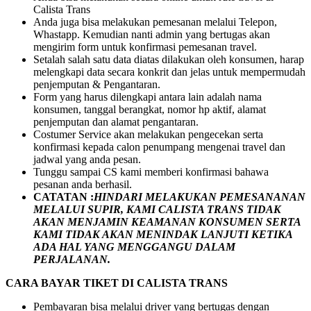
Calista Trans
Anda juga bisa melakukan pemesanan melalui Telepon,
Whastapp. Kemudian nanti admin yang bertugas akan
mengirim form untuk konfirmasi pemesanan travel.
Setalah salah satu data diatas dilakukan oleh konsumen, harap
melengkapi data secara konkrit dan jelas untuk mempermudah
penjemputan & Pengantaran.
Form yang harus dilengkapi antara lain adalah nama
konsumen, tanggal berangkat, nomor hp aktif, alamat
penjemputan dan alamat pengantaran.
Costumer Service akan melakukan pengecekan serta
konfirmasi kepada calon penumpang mengenai travel dan
jadwal yang anda pesan.
Tunggu sampai CS kami memberi konfirmasi bahawa
pesanan anda berhasil.
CATATAN :
HINDARI MELAKUKAN PEMESANANAN
MELALUI SUPIR, KAMI
CALISTA TRANS
TIDAK
AKAN MENJAMIN
KEAMANAN KONSUMEN SERTA
KAMI TIDAK AKAN MENINDAK LANJUTI KETIKA
ADA HAL YANG MENGGANGU DALAM
PERJALANAN
.
CARA BAYAR TIKET DI
CALISTA TRANS
Pembayaran bisa melalui driver yang bertugas dengan