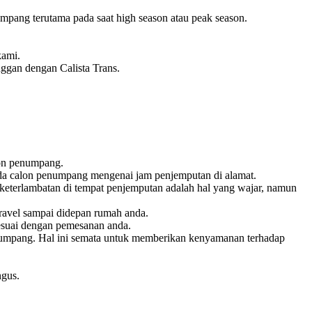
pang terutama pada saat high season atau peak season.
kami.
nggan dengan Calista Trans.
lon penumpang.
pada calon penumpang mengenai jam penjemputan di alamat.
keterlambatan di tempat penjemputan adalah hal yang wajar, namun
ravel sampai didepan rumah anda.
esuai dengan pemesanan anda.
penumpang. Hal ini semata untuk memberikan kenyamanan terhadap
ngus.