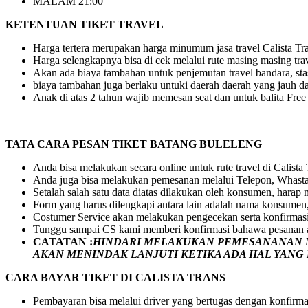
MALAM 21:00
KETENTUAN TIKET TRAVEL
Harga tertera merupakan harga minumum jasa travel Calista Tran
Harga selengkapnya bisa di cek melalui rute masing masing tra
Akan ada biaya tambahan untuk penjemutan travel bandara, stasi
biaya tambahan juga berlaku untuki daerah daerah yang jauh dar
Anak di atas 2 tahun wajib memesan seat dan untuk balita Fre
TATA CARA PESAN TIKET BATANG BULELENG
Anda bisa melakukan secara online untuk rute travel di Calista
Anda juga bisa melakukan pemesanan melalui Telepon, Whasta
Setalah salah satu data diatas dilakukan oleh konsumen, hara
Form yang harus dilengkapi antara lain adalah nama konsumen,
Costumer Service akan melakukan pengecekan serta konfirmas
Tunggu sampai CS kami memberi konfirmasi bahawa pesanan a
CATATAN :
HINDARI MELAKUKAN PEMESANANAN M
AKAN MENINDAK LANJUTI KETIKA ADA HAL YAN
CARA BAYAR TIKET DI
CALISTA TRANS
Pembayaran bisa melalui driver yang bertugas dengan konfirma