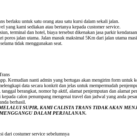
s berlaku untuk satu orang atau satu kursi dalam sekali jalan.
vel yang kami sediakan atau bertanya kepada customer service.
un, terminal dan hotel, biaya tersebut dikenakan jasa parkir kendaraan
i poros jalan utama. Jalan masuk maksimal 5Km dari jalan utama masih 
e selama tidak menggunakan seat.
 Trans
pp. Kemudian nanti admin yang bertugas akan mengirim form untuk ko
p melengkapi data secara konkrit dan jelas untuk mempermudah penjemp
 tanggal berangkat, nomor hp aktif, alamat penjemputan dan alamat pe
i kepada calon penumpang mengenai travel dan jadwal yang anda pesa
nda berhasil.
ELALUI SUPIR, KAMI
CALISTA TRANS
TIDAK AKAN MEN
G MENGGANGU DALAM PERJALANAN
.
si dari costumer service sebelumnya