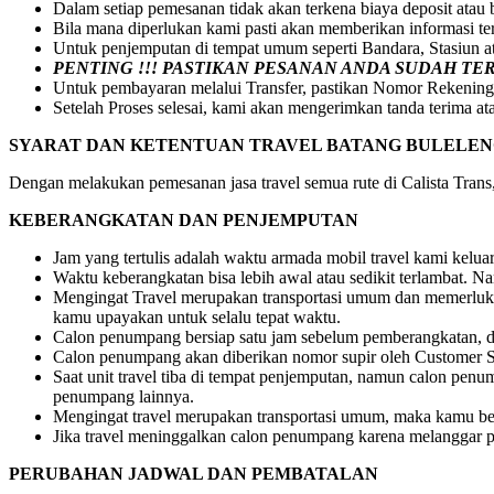
Dalam setiap pemesanan tidak akan terkena biaya deposit atau
Bila mana diperlukan kami pasti akan memberikan informasi t
Untuk penjemputan di tempat umum seperti Bandara, Stasiun 
PENTING !!! PASTIKAN PESANAN ANDA SUDAH T
Untuk pembayaran melalui Transfer, pastikan Nomor Rekening
Setelah Proses selesai, kami akan mengerimkan tanda terima at
SYARAT DAN KETENTUAN TRAVEL BATANG BULELE
Dengan melakukan pemesanan jasa travel semua rute di Calista Trans, 
KEBERANGKATAN DAN PENJEMPUTAN
Jam yang tertulis adalah waktu armada mobil travel kami kelu
Waktu keberangkatan bisa lebih awal atau sedikit terlambat.
Mengingat Travel merupakan transportasi umum dan memerlukan
kamu upayakan untuk selalu tepat waktu.
Calon penumpang bersiap satu jam sebelum pemberangkatan, dr
Calon penumpang akan diberikan nomor supir oleh Customer S
Saat unit travel tiba di tempat penjemputan, namun calon pe
penumpang lainnya.
Mengingat travel merupakan transportasi umum, maka kamu be
Jika travel meninggalkan calon penumpang karena melanggar pe
PERUBAHAN JADWAL DAN PEMBATALAN