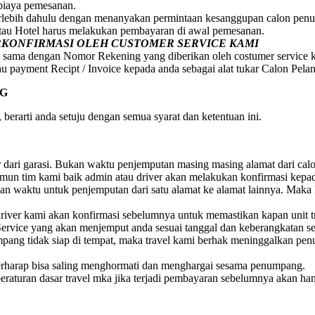
 biaya pemesanan.
erlebih dahulu dengan menanyakan permintaan kesanggupan calon penum
atau Hotel harus melakukan pembayaran di awal pemesanan.
ERKONFIRMASI OLEH CUSTOMER SERVICE KAMI
 sama dengan Nomor Rekening yang diberikan oleh costumer service 
au payment Recipt / Invoice kepada anda sebagai alat tukar Calon Pela
NG
berarti anda setuju dengan semua syarat dan ketentuan ini.
ar dari garasi. Bukan waktu penjemputan masing masing alamat dari ca
 Namun tim kami baik admin atau driver akan melakukan konfirmasi ke
 waktu untuk penjemputan dari satu alamat ke alamat lainnya. Maka 
iver kami akan konfirmasi sebelumnya untuk memastikan kapan unit t
ervice yang akan menjemput anda sesuai tanggal dan keberangkatan s
numpang tidak siap di tempat, maka travel kami berhak meninggalkan 
rharap bisa saling menghormati dan menghargai sesama penumpang.
raturan dasar travel mka jika terjadi pembayaran sebelumnya akan ha