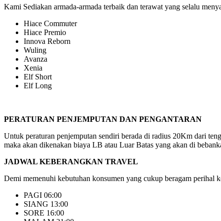
Kami Sediakan armada-armada terbaik dan terawat yang selalu menyaj
Hiace Commuter
Hiace Premio
Innova Reborn
Wuling
Avanza
Xenia
Elf Short
Elf Long
PERATURAN PENJEMPUTAN DAN PENGANTARAN
Untuk peraturan penjemputan sendiri berada di radius 20Km dari ten
maka akan dikenakan biaya LB atau Luar Batas yang akan di bebanka
JADWAL KEBERANGKAN TRAVEL
Demi memenuhi kebutuhan konsumen yang cukup beragam perihal keb
PAGI 06:00
SIANG 13:00
SORE 16:00