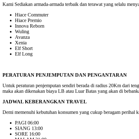
Kami Sediakan armada-armada terbaik dan terawat yang selalu menyaj
Hiace Commuter
Hiace Premio
Innova Reborn
Wuling
Avanza
Xenia
Elf Short
Elf Long
PERATURAN PENJEMPUTAN DAN PENGANTARAN
Untuk peraturan penjemputan sendiri berada di radius 20Km dari ten
maka akan dikenakan biaya LB atau Luar Batas yang akan di bebanka
JADWAL KEBERANGKAN TRAVEL
Demi memenuhi kebutuhan konsumen yang cukup beragam perihal keb
PAGI 06:00
SIANG 13:00
SORE 16:00