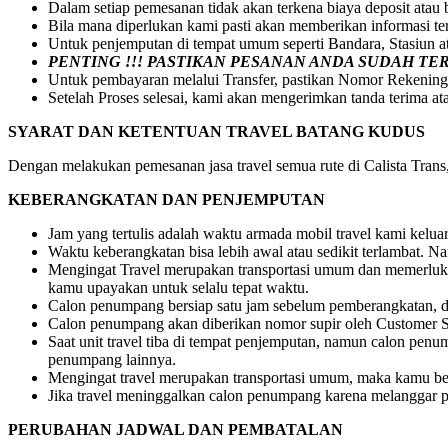
Dalam setiap pemesanan tidak akan terkena biaya deposit atau
Bila mana diperlukan kami pasti akan memberikan informasi t
Untuk penjemputan di tempat umum seperti Bandara, Stasiun 
PENTING !!! PASTIKAN PESANAN ANDA SUDAH T
Untuk pembayaran melalui Transfer, pastikan Nomor Rekening
Setelah Proses selesai, kami akan mengerimkan tanda terima at
SYARAT DAN KETENTUAN TRAVEL BATANG KUDUS
Dengan melakukan pemesanan jasa travel semua rute di Calista Trans, 
KEBERANGKATAN DAN PENJEMPUTAN
Jam yang tertulis adalah waktu armada mobil travel kami kelu
Waktu keberangkatan bisa lebih awal atau sedikit terlambat.
Mengingat Travel merupakan transportasi umum dan memerlukan
kamu upayakan untuk selalu tepat waktu.
Calon penumpang bersiap satu jam sebelum pemberangkatan, dr
Calon penumpang akan diberikan nomor supir oleh Customer S
Saat unit travel tiba di tempat penjemputan, namun calon pe
penumpang lainnya.
Mengingat travel merupakan transportasi umum, maka kamu be
Jika travel meninggalkan calon penumpang karena melanggar pe
PERUBAHAN JADWAL DAN PEMBATALAN