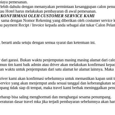
 biaya pemesanan.
erlebih dahulu dengan menanyakan permintaan kesanggupan calon penum
atau Hotel harus melakukan pembayaran di awal pemesanan.
ERKONFIRMASI OLEH CUSTOMER SERVICE KAMI
 sama dengan Nomor Rekening yang diberikan oleh costumer service 
au payment Recipt / Invoice kepada anda sebagai alat tukar Calon Pela
berarti anda setuju dengan semua syarat dan ketentuan ini.
ar dari garasi. Bukan waktu penjemputan masing masing alamat dari ca
 Namun tim kami baik admin atau driver akan melakukan konfirmasi ke
 waktu untuk penjemputan dari satu alamat ke alamat lainnya. Maka 
iver kami akan konfirmasi sebelumnya untuk memastikan kapan unit t
ervice yang akan menjemput anda sesuai tanggal dan keberangkatan s
numpang tidak siap di tempat, maka travel kami berhak meninggalkan 
rharap bisa saling menghormati dan menghargai sesama penumpang.
raturan dasar travel mka jika terjadi pembayaran sebelumnya akan ha