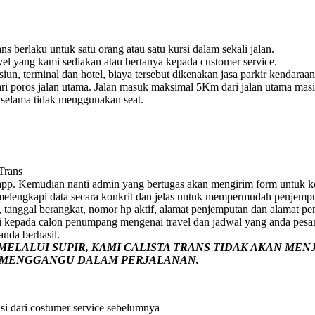
s berlaku untuk satu orang atau satu kursi dalam sekali jalan.
vel yang kami sediakan atau bertanya kepada customer service.
un, terminal dan hotel, biaya tersebut dikenakan jasa parkir kendaraan
i poros jalan utama. Jalan masuk maksimal 5Km dari jalan utama masih 
e selama tidak menggunakan seat.
 Trans
pp. Kemudian nanti admin yang bertugas akan mengirim form untuk ko
p melengkapi data secara konkrit dan jelas untuk mempermudah penjemp
 tanggal berangkat, nomor hp aktif, alamat penjemputan dan alamat pe
i kepada calon penumpang mengenai travel dan jadwal yang anda pesa
nda berhasil.
ELALUI SUPIR, KAMI
CALISTA TRANS
TIDAK AKAN MEN
G MENGGANGU DALAM PERJALANAN
.
si dari costumer service sebelumnya