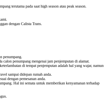
pang terutama pada saat high season atau peak season.
kami.
nggan dengan Calista Trans.
lon penumpang.
pada calon penumpang mengenai jam penjemputan di alamat.
keterlambatan di tempat penjemputan adalah hal yang wajar, namun
ravel sampai didepan rumah anda.
esuai dengan pemesanan anda.
penumpang. Hal ini semata untuk memberikan kenyamanan terhadap
ngus.