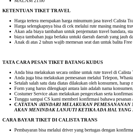
MALAM 21:00
KETENTUAN TIKET TRAVEL
Harga tertera merupakan harga minumum jasa travel Calista Tran
Harga selengkapnya bisa di cek melalui rute masing masing tra
Akan ada biaya tambahan untuk penjemutan travel bandara, stasi
biaya tambahan juga berlaku untuki daerah daerah yang jauh dar
Anak di atas 2 tahun wajib memesan seat dan untuk balita Fre
TATA CARA PESAN TIKET BATANG KUDUS
Anda bisa melakukan secara online untuk rute travel di Calista
Anda juga bisa melakukan pemesanan melalui Telepon, Whasta
Setalah salah satu data diatas dilakukan oleh konsumen, hara
Form yang harus dilengkapi antara lain adalah nama konsumen,
Costumer Service akan melakukan pengecekan serta konfirmas
Tunggu sampai CS kami memberi konfirmasi bahawa pesanan a
CATATAN :
HINDARI MELAKUKAN PEMESANANAN M
AKAN MENINDAK LANJUTI KETIKA ADA HAL YAN
CARA BAYAR TIKET DI
CALISTA TRANS
Pembayaran bisa melalui driver yang bertugas dengan konfirma