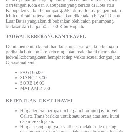
dari tengah Kota dan Kabupaten yang berada di Kota atau
Kabupaten Calon Penumpang. Jika dirasa lokasi penjemputan
lebih dari radius tersebut maka akan dikenakan biaya LB atau
Luar Batas yang akan di bebankan oleh calon penumpang
berkisar dari harga 50 – 100 Ribu Rupiah.
JADWAL KEBERANGKAN TRAVEL
Demi memenuhi kebutuhan konsumen yang cukup beragam
perihal kebutuhan jam keberangkatan maka kami membuka
jadwal keberangkatan hampir setiap waktu sesuai dengan jam
Oprasional kami.
PAGI 06:00
SIANG 13:00
SORE 16:00
MALAM 21:00
KETENTUAN TIKET TRAVEL
Harga tertera merupakan harga minumum jasa travel
Calista Trans berlaku untuk satu orang atau satu kursi
dalam sekali jalan.
Harga selengkapnya bisa di cek melalui rute masing
masing travel yang kami sediakan atau bertanya kepada