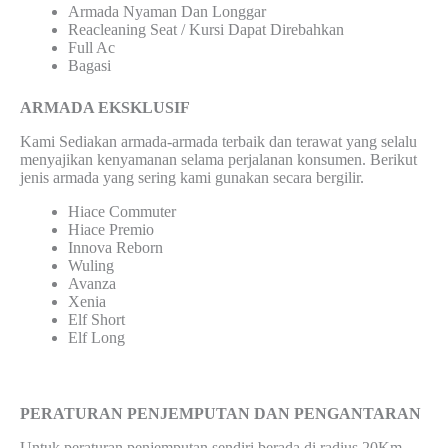
Armada Nyaman Dan Longgar
Reacleaning Seat / Kursi Dapat Direbahkan
Full Ac
Bagasi
ARMADA EKSKLUSIF
Kami Sediakan armada-armada terbaik dan terawat yang selalu
menyajikan kenyamanan selama perjalanan konsumen. Berikut
jenis armada yang sering kami gunakan secara bergilir.
Hiace Commuter
Hiace Premio
Innova Reborn
Wuling
Avanza
Xenia
Elf Short
Elf Long
PERATURAN PENJEMPUTAN DAN PENGANTARAN
Untuk peraturan penjemputan sendiri berada di radius 20Km