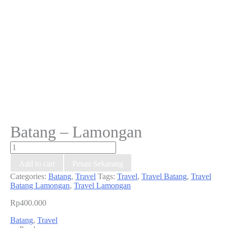
Batang – Lamongan
Batang
-
Add to cart
Pesan Sekarang
Lamongan
quantity
Categories:
Batang
,
Travel
Tags:
Travel
,
Travel Batang
,
Travel
Batang Lamongan
,
Travel Lamongan
Rp
400.000
Batang
,
Travel