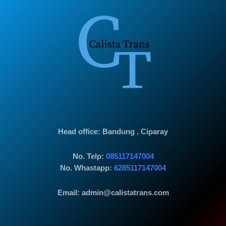
Head office
: Bandung , Ciparay
No. Telp:
085117147004
No. Whastapp:
6285117147004
Email: admin@calistatrans.com