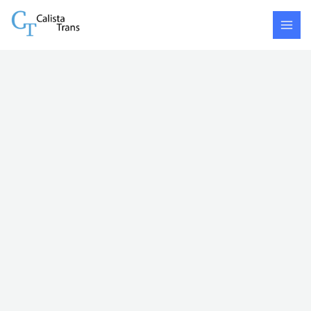
Skip
Batu
to
-
content
Salatiga
quantity