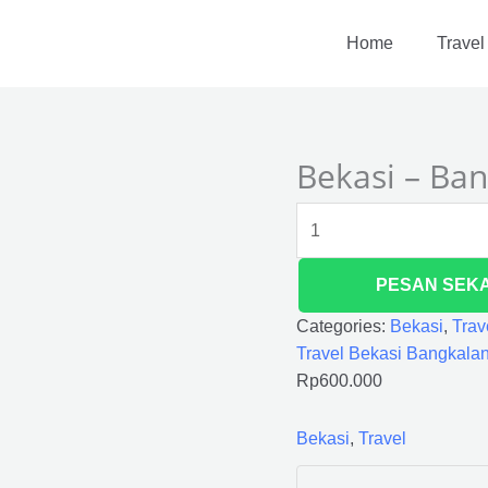
Bekasi
-
Home
Travel
Bangkalan
quantity
Bekasi – Ba
PESAN SEK
Categories:
Bekasi
,
Trav
Travel Bekasi Bangkala
Rp
600.000
Bekasi
,
Travel