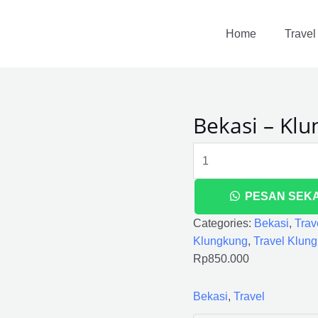
Bekasi
-
Home
Travel
Klungkung
quantity
Bekasi – Kl
PESAN SEK
Categories:
Bekasi
,
Trav
Klungkung
,
Travel Klun
Rp
850.000
Bekasi
,
Travel