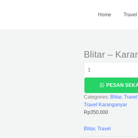
Blitar
-
Home
Travel
Karanganyar
quantity
Blitar – Kar
PESAN SEK
Categories:
Blitar
,
Travel
Travel Karanganyar
Rp
350.000
Blitar
,
Travel