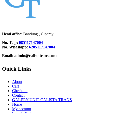
Head office
: Bandung , Ciparay
No. Telp:
085117147004
No. Whastapp:
6285117147004
Email: admin@calistatrans.com
Quick Links
About
Cart
Checkout
Contact
GALERY UNIT CALISTA TRANS
Home
My account