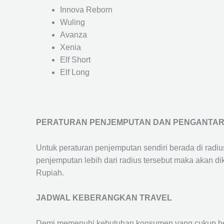
Innova Reborn
Wuling
Avanza
Xenia
Elf Short
Elf Long
PERATURAN PENJEMPUTAN DAN PENGANTA
Untuk peraturan penjemputan sendiri berada di radi
penjemputan lebih dari radius tersebut maka akan d
Rupiah.
JADWAL KEBERANGKAN TRAVEL
Demi memenuhi kebutuhan konsumen yang cukup ber