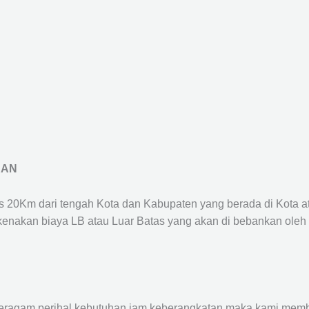
RAN
us 20Km dari tengah Kota dan Kabupaten yang berada di Kota 
ikenakan biaya LB atau Luar Batas yang akan di bebankan oleh
agam perihal kebutuhan jam keberangkatan maka kami membu