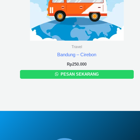
Travel
Bandung – Cirebon
Rp
250.000
PESAN SEKARANG