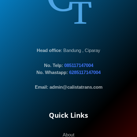
Head office
: Bandung , Ciparay
No. Telp:
085117147004
No. Whastapp:
6285117147004
Email: admin@calistatrans.com
Quick Links
About