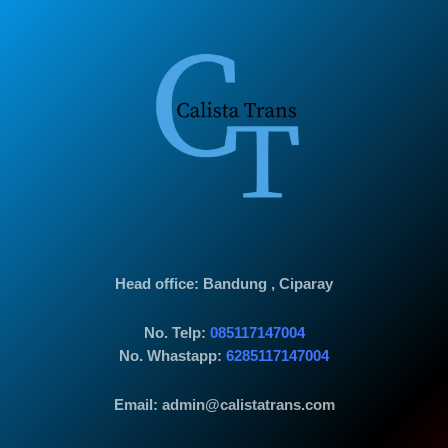
Head office
: Bandung , Ciparay
No. Telp:
085117147004
No. Whastapp:
6285117147004
Email: admin@calistatrans.com