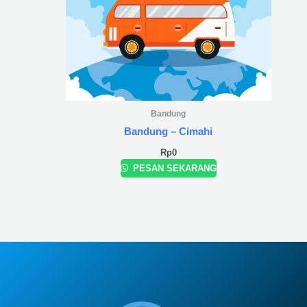
Bandung
Bandung – Cimahi
Rp
0
PESAN SEKARANG