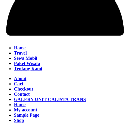
Home
Travel
Sewa Mobil
Paket Wisata
Tentang Kami
About
Cart
Checkout
Contact
GALERY UNIT CALISTA TRANS
Home
My account
Sample Page
Shop