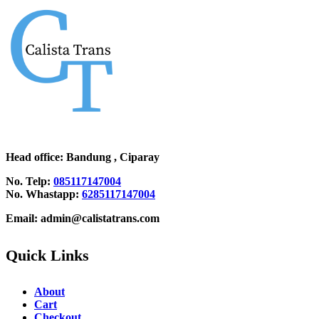
Head office
: Bandung , Ciparay
No. Telp:
085117147004
No. Whastapp:
6285117147004
Email: admin@calistatrans.com
Quick Links
About
Cart
Checkout