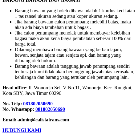
BARANG BAWAAN DAN BAGASI
Barang bawaan yang boleh dibawa adalah 1 kardus kecil atau
1 tas ransel ukuran sedang atau koper ukuran sedang.
Jika barang bawaan calon penumpang melebihi batas, maka
akan ada biaya tambahan untuk bagasi.
Jika calon penumpang menolak untuk membayar kelebihan
bagasi maka akan kena biaya pembatalan sebesar 100% dari
harga total.
Dilarang membawa barang bawaan yang berbau tajam,
hewan, senjata tajam atau senjata api, dan barang yang
dilarang oleh hukum.
Barang bawaan adalah tanggung jawab penumpang sendiri
tentu saja kami tidak akan bertanggung jawab atas kerusakan,
kehilangan dan barang yang tertukar oleh penumpang lain.
Head office
: Jl. Wonorejo Sel. V No.11, Wonorejo, Kec. Rungkut,
Kota SBY, Jawa Timur 60296
No. Telp:
081802050690
No. Whastapp:
081802050690
Email: admin@calistatrans.com
HUBUNGI KAMI