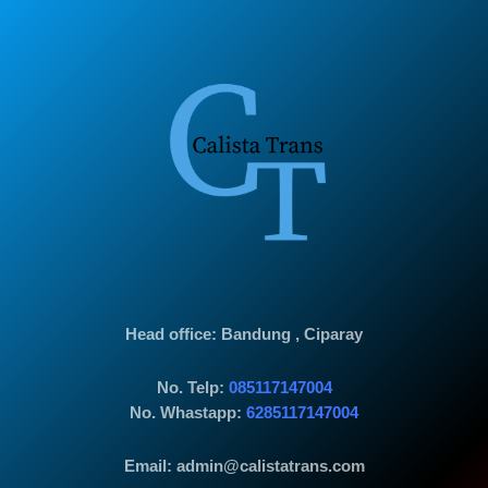
Head office
: Bandung , Ciparay
No. Telp:
085117147004
No. Whastapp:
6285117147004
Email: admin@calistatrans.com