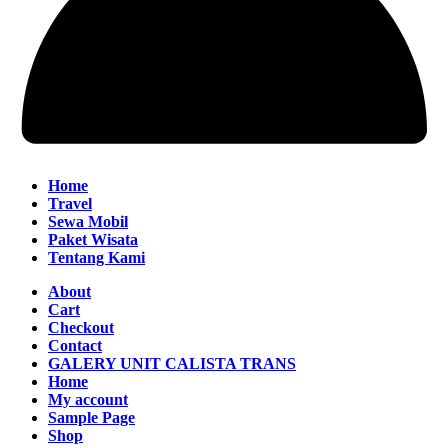
Home
Travel
Sewa Mobil
Paket Wisata
Tentang Kami
About
Cart
Checkout
Contact
GALERY UNIT CALISTA TRANS
Home
My account
Sample Page
Shop