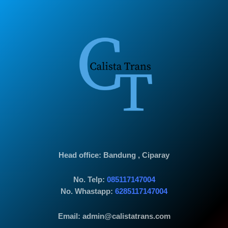
Head office
: Bandung , Ciparay
No. Telp:
085117147004
No. Whastapp:
6285117147004
Email: admin@calistatrans.com